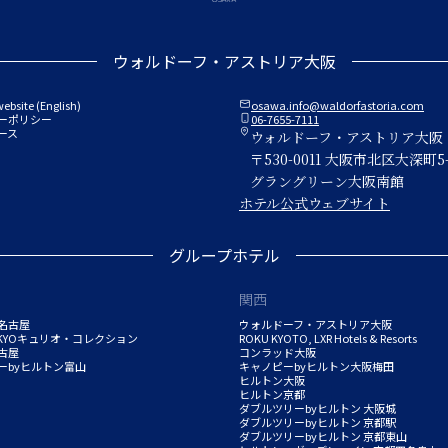
ウォルドーフ・アストリア大阪
website (English)
osawa.info@waldorfastoria.com

ーポリシー
06-7655-7111

ース

ウォルドーフ・アストリア大阪
〒530-0011 大阪市北区大深町5-
グラングリーン大阪南館
ホテル公式ウェブサイト
グループホテル
関西
名古屋
ウォルドーフ・アストリア大阪
IKYOキュリオ・コレクション
ROKU KYOTO, LXR Hotels & Resorts
古屋
コンラッド大阪
ーbyヒルトン富山
キャノピーbyヒルトン大阪梅田
ヒルトン大阪
ヒルトン京都
ダブルツリーbyヒルトン 大阪城
ダブルツリーbyヒルトン 京都駅
ダブルツリーbyヒルトン 京都東山