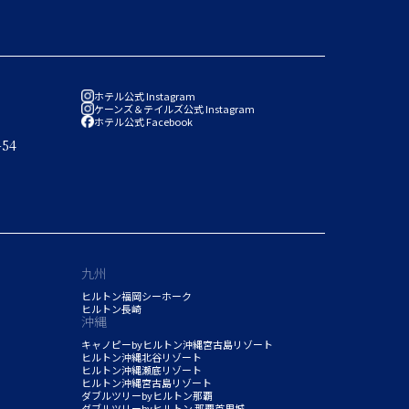
ホテル公式 Instagram
ケーンズ＆テイルズ公式 Instagram
ホテル公式 Facebook
54
九州
ヒルトン福岡シーホーク
ヒルトン長崎
沖縄
キャノピーbyヒルトン沖縄宮古島リゾート
ヒルトン沖縄北谷リゾート
ヒルトン沖縄瀬底リゾート
ヒルトン沖縄宮古島リゾート
ダブルツリーbyヒルトン那覇
ダブルツリーbyヒルトン 那覇首里城