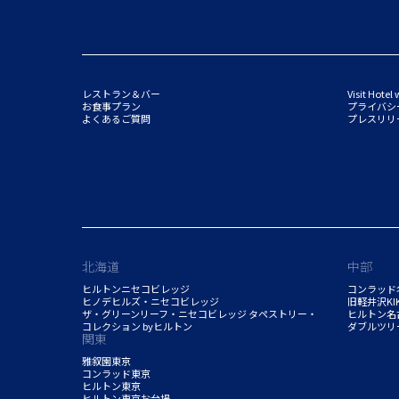
レストラン＆バー
Visit Hotel 
お食事プラン
プライバシ
よくあるご質問
プレスリリ
北海道
中部
ヒルトンニセコビレッジ
コンラッド
ヒノデヒルズ・ニセコビレッジ
旧軽井沢K
ザ・グリーンリーフ・ニセコビレッジ タペストリー・
ヒルトン名
コレクション byヒルトン
ダブルツリ
関東
雅叙園東京
コンラッド東京
ヒルトン東京
ヒルトン東京お台場