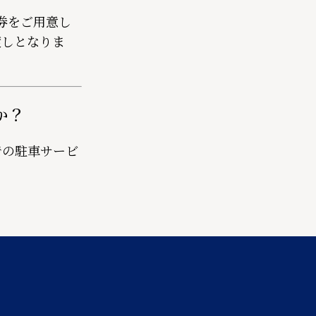
券をご用意し
渡しとなりま
か？
での駐車サービ