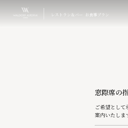
レストラン＆バー
お食事プラン
窓際席の
ご希望として
案内いたしま