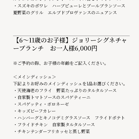
・スズキのポワレ　ハーブピューレとブールブランソース　
夏野菜のグリル　エルブドプロヴァンスのニュアンス
【6～11歳のお子様】ジョリーシグネチャ
ーブランチ お一人様6,000円
※ご予約の際、お子様の年齢をご記入ください。

＜メインディッシュ＞

下記よりお好みのメインディッシュを1品お選びください。

・天使海老のフライ　野菜たっぷりのタルタルソース

・自家製トマトソースのスパゲティーニ

・スパゲッティ・ボロネーゼ

・キッズビーフカレー

・ハンバーグとキノコデミグラスソース　フライドポテト

・フライドチキン　自家製タルタルソース

・チキンテンダーフリカッセと蒸し野菜
