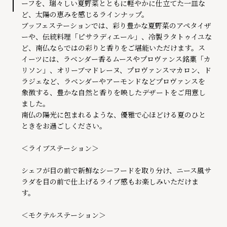
ーフを、瑞々しい夏野菜とともに軽やかに仕立てた一皿な
ど、太陽の恵みを感じるラインナップ。
ブッフェステーションでは、彩り豊かな夏野菜のアペタイザ
ーや、伝統料理「ピサラディエール」、冷製ラタトゥイユな
ど、南仏ならではの彩りと香りをご堪能いただけます。ス
イーツには、ラベンダー香るムースやプロヴァンス銘菓「カ
リソン」、オリーブマドレーヌ、プロヴァンスマカロン、ド
ラジェなど、ラベンダーやアーモンドなどプロヴァンスを
象徴する、豊かな自然と香りを映したデザートをご用意し
ました。
南仏の陽光に包まれるような、優雅で心ほどける夏のひと
ときをお過ごしください。
＜ライブステーション＞
シェフが目の前で新鮮なシーフードを取り分け、ニース風サ
ラダを目の前で仕上げるライブ感もお楽しみいただけま
す。
＜モクテルステーション＞