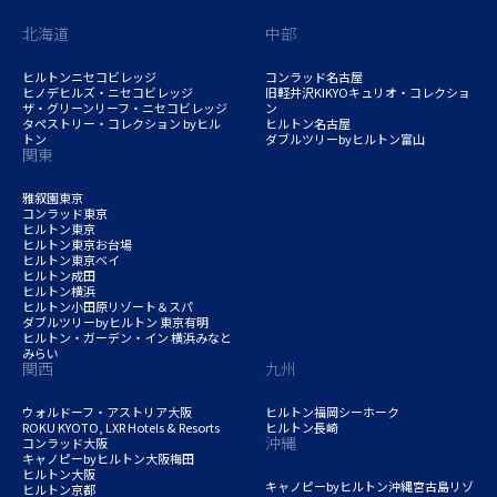
北海道
中部
ヒルトンニセコビレッジ
コンラッド名古屋
ヒノデヒルズ・ニセコビレッジ
旧軽井沢KIKYOキュリオ・コレクショ
ザ・グリーンリーフ・ニセコビレッジ
ン
タペストリー・コレクション byヒル
ヒルトン名古屋
トン
ダブルツリーbyヒルトン富山
関東
雅叙園東京
コンラッド東京
ヒルトン東京
ヒルトン東京お台場
ヒルトン東京ベイ
ヒルトン成田
ヒルトン横浜
ヒルトン小田原リゾート＆スパ
ダブルツリーbyヒルトン 東京有明
ヒルトン・ガーデン・イン 横浜みなと
みらい
関西
九州
ウォルドーフ・アストリア大阪
ヒルトン福岡シーホーク
ROKU KYOTO, LXR Hotels & Resorts
ヒルトン長崎
沖縄
コンラッド大阪
キャノピーbyヒルトン大阪梅田
ヒルトン大阪
キャノピーbyヒルトン沖縄宮古島リゾ
ヒルトン京都