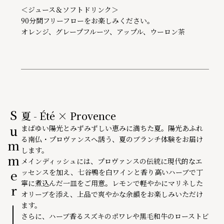
＜ジュース＆ソフトドリンク＞

90分間フリーフローをお楽しみください。

オレンジ、グレープフルーツ、アップル、ウーロン茶
夏 - Été × Provence
Summer
まばゆい陽光とみずみずしい恵みに満ちた夏。陽光あふれ
る南仏・プロヴァンスへ誘う、夏のブランチ体験をお届け
します。
メインディッシュには、プロヴァンスの伝統に現代的なエ
ッセンスを加え、七谷鴨を白ワインと香り高いハーブで丁
寧に煮込んだ一皿をご用意。レモンで軽やかにマリネした
オリーブを添え、上品で爽やかな余韻をお楽しみいただけ
ます。
さらに、ハーブ香るスズキのポワレや黒毛和牛のローストビ