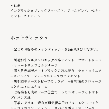
▪紅茶

イングリッシュブレックファースト、アールグレイ、ペパー
ミント、カモミール
ホットディッシュ
下記よりお好みのメインディッシュを1品お選びください。

・黒毛和牛タルタルのエッグベネティクト　サマートリュフ

・サマートリュフカルボナーラ

・豚と足赤海老パートブリックの包み焼き　ラタトゥイユソ
ースとルイユ　シューブルチーズのアクセント

・黒毛和牛ローストビーフのサラダ　弓削牧場のフロマージ
ュとホエイのエキューム

・七谷鴨もも肉のドーブ仕立て　レモンオリーブとトマト　
プロバンス風

・仔羊のグリル　焼き万願寺唐辛子のピューレとレモンと
ルッコラのコンディメント　スパイス香るトマトソース
